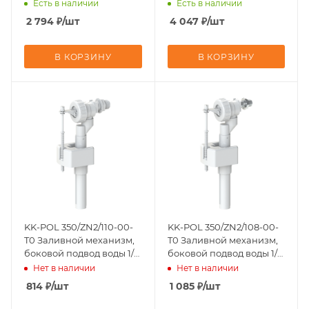
300-420 мм
Есть в наличии
Есть в наличии
2 794
₽
/шт
4 047
₽
/шт
В КОРЗИНУ
В КОРЗИНУ
KK-POL 350/ZN2/110-00-
KK-POL 350/ZN2/108-00-
T0 Заливной механизм,
T0 Заливной механизм,
боковой подвод воды 1/2,
боковой подвод воды 1/2,
штуцер пластик
штуцер пластик
Нет в наличии
Нет в наличии
814
₽
/шт
1 085
₽
/шт