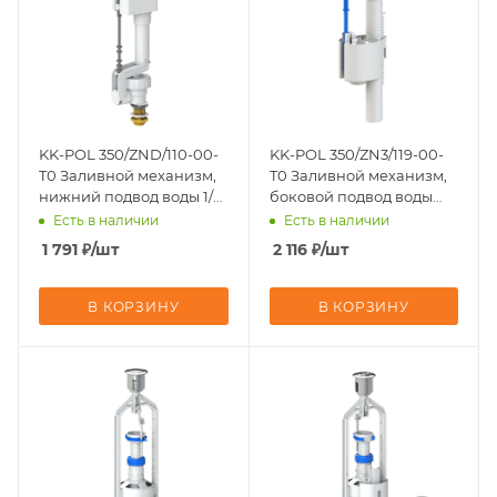
KK-POL 350/ZND/110-00-
KK-POL 350/ZN3/119-00-
T0 Заливной механизм,
T0 Заливной механизм,
нижний подвод воды 1/2,
боковой подвод воды
штуцер латунь
3/8, штуцер латунь
Есть в наличии
Есть в наличии
1 791
₽
/шт
2 116
₽
/шт
В КОРЗИНУ
В КОРЗИНУ