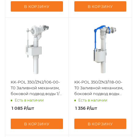
В КОРЗИНУ
В КОРЗИНУ
KK-POL 350/ZN2/106-00-
KK-POL 350/ZN3/118-00-
T0 Заливной механизм,
T0 Заливной механизм,
боковой подвод воды 1/2,
боковой подвод воды
штуцер пластик
3/8, штуцер пластик
Есть в наличии
Есть в наличии
1 085
₽
/шт
1 356
₽
/шт
В КОРЗИНУ
В КОРЗИНУ