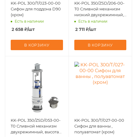
KK-POL 300/T/023-00-00
KK-POL 350/ZSD/206-00-
Сифон для поддона D90
T0 Сливной механизм
(хром)
низкий двухрежимный,
высота 315-365 мм
Есть в наличии
Есть в наличии
2 658
₽
/шт
2 711
₽
/шт
В КОРЗИНУ
В КОРЗИНУ
KK-POL 350/ZSD/053-00-
KK-POL 300/T/027-00-00
T0 Сливной механизм
Сифон для ванны ,
двухрежимный, высота
полуавтомат (хром)