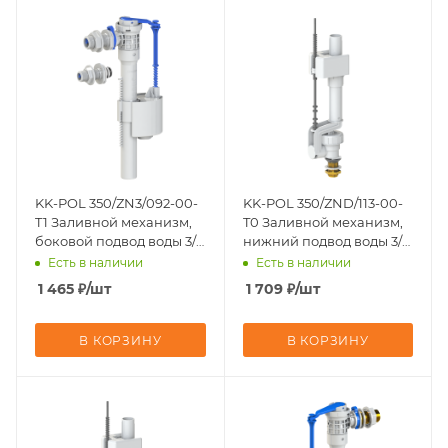
KK-POL 350/ZN3/092-00-
KK-POL 350/ZND/113-00-
T1 Заливной механизм,
T0 Заливной механизм,
боковой подвод воды 3/8
нижний подвод воды 3/8,
и 1/2, штуцер пластик
штуцер латунь
Есть в наличии
Есть в наличии
1 465
₽
/шт
1 709
₽
/шт
В КОРЗИНУ
В КОРЗИНУ