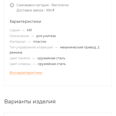
Самовывоз сегодня - бесплатно
Доставка завтра - 390 ₽
Характеристики
Серия
—
M11
Назначение
—
для унитаза
Материал
—
пластик
Тип управления клавишей
—
механический привод, 2
режима
Цвет панели
—
оружейная сталь
Цвет клавиш
—
оружейная сталь
Все характеристики
Варианты изделия