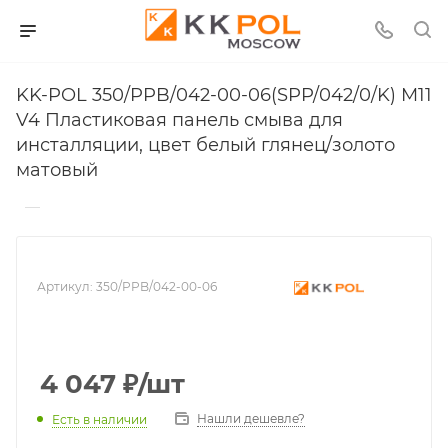
KK-POL 350/PPB/042-00-06(SPP/042/0/K) M11
V4 Пластиковая панель смыва для
инсталляции, цвет белый глянец/золото
матовый
—
Артикул:
350/PPB/042-00-06
4 047
₽
/шт
Нашли дешевле?
Есть в наличии