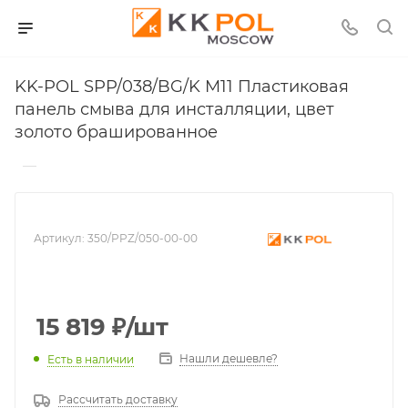
KK-POL SPP/038/BG/K M11 Пластиковая
панель смыва для инсталляции, цвет
золото брашированное
—
Артикул:
350/PPZ/050-00-00
15 819
₽
/шт
Нашли дешевле?
Есть в наличии
Рассчитать доставку