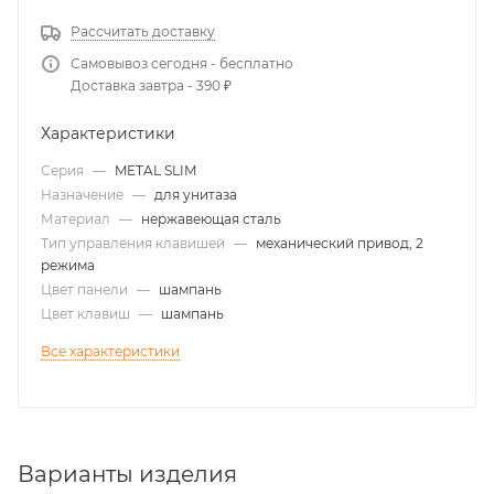
Рассчитать доставку
Самовывоз сегодня - бесплатно
Доставка завтра - 390 ₽
Характеристики
Серия
—
METAL SLIM
Назначение
—
для унитаза
Материал
—
нержавеющая сталь
Тип управления клавишей
—
механический привод, 2
режима
Цвет панели
—
шампань
Цвет клавиш
—
шампань
Все характеристики
Варианты изделия