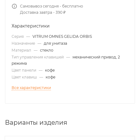
Самовывоз сегодня - бесплатно
Доставка завтра - 390 ₽
Характеристики
Серия
—
VITRUM OMNES GELIDA ORBIS
Назначение
—
для унитаза
Материал
—
стекло
Тип управления клавишей
—
механический привод, 2
режима
Цвет панели
—
кофе
Цвет клавиш
—
кофе
Все характеристики
Варианты изделия