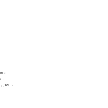
ожна
е с
 длина -