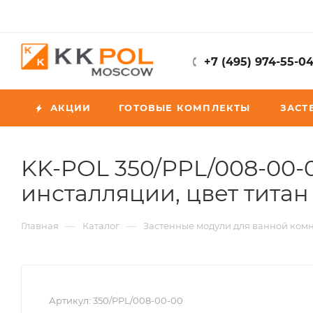
+7 (495) 974-55-0
АКЦИИ
ГОТОВЫЕ КОМПЛЕКТЫ
ЗАСТ
KK-POL 350/PPL/008-00-
инсталляции, цвет титан
—
—
Главная
Каталог
Застенные модули для ванной ком
Артикул:
350/PPL/008-00-00