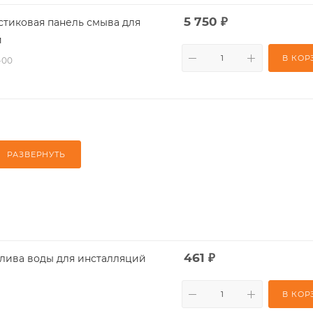
5 750
₽
стиковая панель смыва для
й
В КОР
-00
РАЗВЕРНУТЬ
461
₽
раничитель слива воды для инсталляций
В КОР