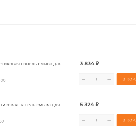
3 834
₽
стиковая панель смыва для
В КОР
-00
5 324
₽
стиковая панель смыва для
В КОР
-00