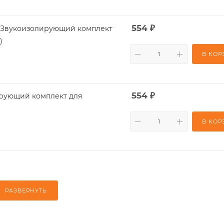
554
₽
/T) Звукоизолирующий комплект
)
В КОР
554
₽
В КОР
РАЗВЕРНУТЬ