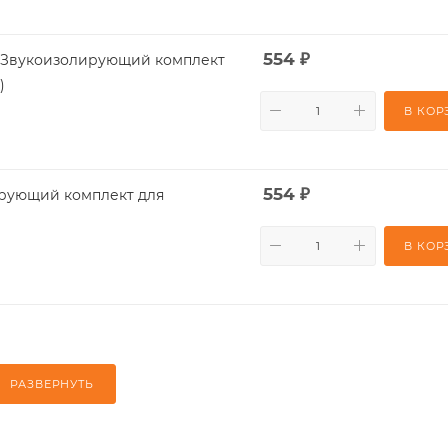
554
₽
/T) Звукоизолирующий комплект
)
В КОР
554
₽
В КОР
РАЗВЕРНУТЬ