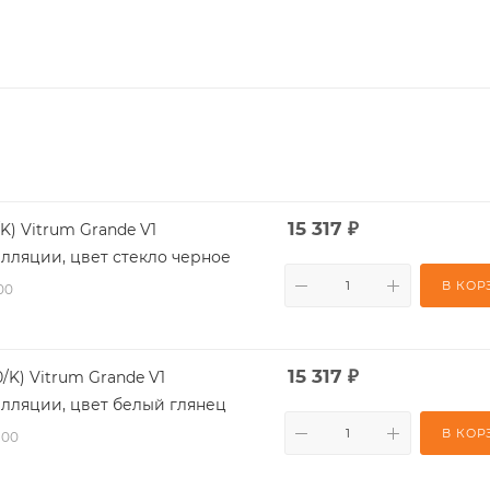
15 317
₽
K) Vitrum Grande V1
алляции, цвет стекло черное
В КОР
00
15 317
₽
/K) Vitrum Grande V1
алляции, цвет белый глянец
В КОР
-00