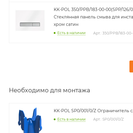
KK-POL 350/PPB/183-00-00(SPP/126/0
Стеклянная панель смыва для инста
хром сатин
Есть в наличии
Арт.: 350/PPB/183-00
Необходимо для монтажа
KK-POL SP0/001/0/Z Ог
Есть в наличии
Арт.: SP0/001/0/Z