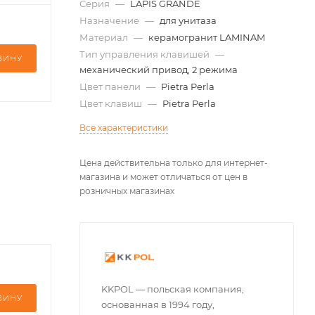
Серия
—
LAPIS GRANDE
Назначение
—
для унитаза
Материал
—
керамогранит LAMINAM
Тип управления клавишей
—
ЗИНУ
механический привод, 2 режима
Цвет панели
—
Pietra Perla
Цвет клавиш
—
Pietra Perla
Все характеристики
Цена действительна только для интернет-
магазина и может отличаться от цен в
розничных магазинах
KKPOL — польская компания,
ЗИНУ
основанная в 1994 году,