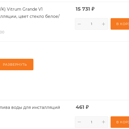
15 731
₽
/K) Vitrum Grande V1
лляции, цвет стекло белое/
В КОР
-00
РАЗВЕРНУТЬ
461
₽
раничитель слива воды для инсталляций
В КОР