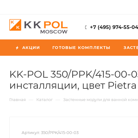
+7 (495) 974-55-0
АКЦИИ
ГОТОВЫЕ КОМПЛЕКТЫ
ЗАСТ
KK-POL 350/PPK/415-00-0
инсталляции, цвет Pietra
—
—
Главная
Каталог
Застенные модули для ванной ком
Артикул:
350/PPK/415-00-03