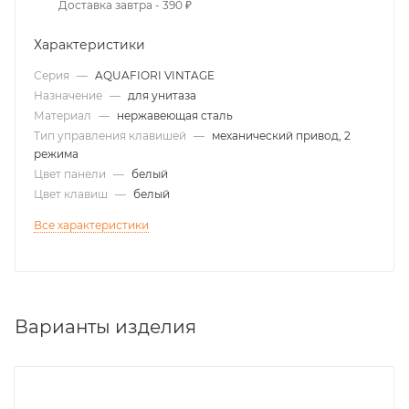
Доставка завтра - 390 ₽
Характеристики
Серия
—
AQUAFIORI VINTAGE
Назначение
—
для унитаза
Материал
—
нержавеющая сталь
Тип управления клавишей
—
механический привод, 2
режима
Цвет панели
—
белый
Цвет клавиш
—
белый
Все характеристики
Варианты изделия