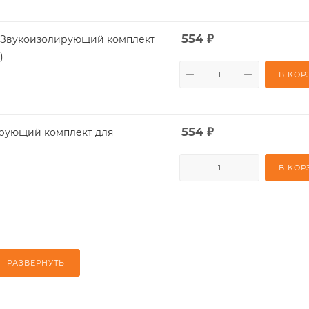
554
₽
/T) Звукоизолирующий комплект
)
В КОР
554
₽
В КОР
РАЗВЕРНУТЬ