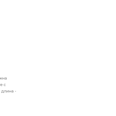
ожна
е с
 длина -