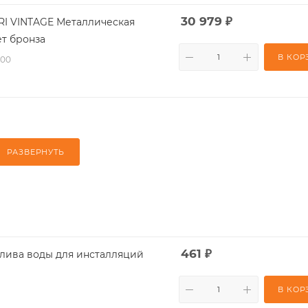
30 979
₽
RI VINTAGE Металлическая
ет бронза
В КОР
-00
РАЗВЕРНУТЬ
461
₽
раничитель слива воды для инсталляций
В КОР